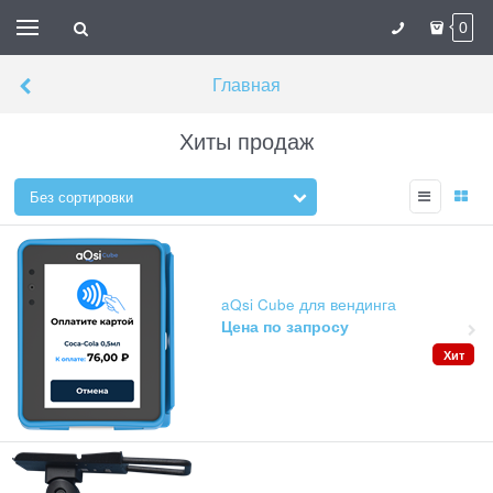
0
Главная
Хиты продаж
aQsi Cube для вендинга
Цена по запросу
Хит